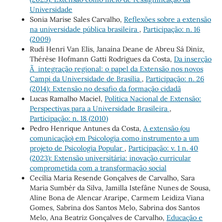
Universidade
Sonia Marise Sales Carvalho,
Reflexões sobre a extensão
na universidade pública brasileira
,
Participação: n. 16
(2009)
Rudi Henri Van Elis, Janaína Deane de Abreu Sá Diniz,
Thérèse Hofmann Gatti Rodrigues da Costa,
Da inserção
Ã integração regional: o papel da Extensão nos novos
Campi da Universidade de Brasília
,
Participação: n. 26
(2014): Extensão no desafio da formação cidadã
Lucas Ramalho Maciel,
Política Nacional de Extensão:
Perspectivas para a Universidade Brasileira
,
Participação: n. 18 (2010)
Pedro Henrique Antunes da Costa,
A extensão (ou
comunicação) em Psicologia como instrumento a um
projeto de Psicologia Popular
,
Participação: v. 1 n. 40
(2023): Extensão universitária: inovação curricular
comprometida com a transformação social
Cecília Maria Resende Gonçalves de Carvalho, Sara
Maria Sumbér da Silva, Jamilla Istefâne Nunes de Sousa,
Aline Bona de Alencar Araripe, Carmem Leidiza Viana
Gomes, Sabrina dos Santos Melo, Sabrina dos Santos
Melo, Ana Beatriz Gonçalves de Carvalho,
Educação e