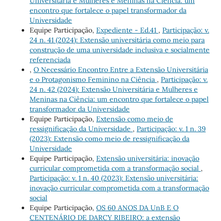
Universitária e Mulheres e Meninas na Ciência: um
encontro que fortalece o papel transformador da
Universidade
Equipe Participação,
Expediente - Ed.41
,
Participação: v.
24 n. 41 (2024): Extensão universitária como meio para
construção de uma universidade inclusiva e socialmente
referenciada
,
O Necessário Encontro Entre a Extensão Universitária
e o Protagonismo Feminino na Ciência
,
Participação: v.
24 n. 42 (2024): Extensão Universitária e Mulheres e
Meninas na Ciência: um encontro que fortalece o papel
transformador da Universidade
Equipe Participação,
Extensão como meio de
ressignificação da Universidade
,
Participação: v. 1 n. 39
(2023): Extensão como meio de ressignificação da
Universidade
Equipe Participação,
Extensão universitária: inovação
curricular comprometida com a transformação social
,
Participação: v. 1 n. 40 (2023): Extensão universitária:
inovação curricular comprometida com a transformação
social
Equipe Participação,
OS 60 ANOS DA UnB E O
CENTENÁRIO DE DARCY RIBEIRO: a extensão