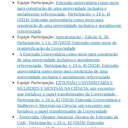
Equipe Participação,
Extensão universitária como meio
para construção de uma universidade inclusiva e
socialmente referenciada
,
Participação: v. 24 n. 41
(2024): Extensão universitária como meio para
construção de uma universidade inclusiva e socialmente
referenciada
Equipe Participação,
Apresentação - Edição N. 39
,
Participação: v. 1 n. 39 (2023): Extensão como meio de
ressignificação da Universidade
,
A Extensão Universitária como meio para construção
de uma universidade inclusiva e socialmente
referenciada
,
Participação: v. 24 n. 41 (2024): Extensão
universitária como meio para construção de uma
universidade inclusiva e socialmente referenciada
Equipe Participação,
EXTENSÃO UNIVERSITÁRIA E
MULHERES E MENINAS NA CIÊNCIA: um encontro
que fortalece o papel transformador da Universidade
,
Participação: v. 24 n. 42 (2024): Extensão Universitária e
Mulheres e Meninas na Ciência: um encontro que
fortalece o papel transformador da Universidade
,
Entrevista: Olgamir Amancia, Decana de Extensão da
UnB
,
Participação: v. 24 n. 42 (2024): Extensão