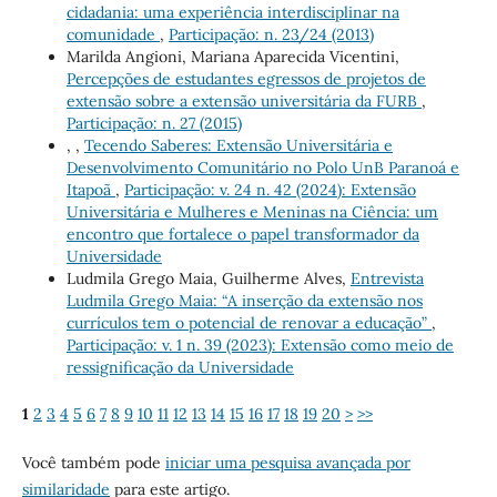
cidadania: uma experiência interdisciplinar na
comunidade
,
Participação: n. 23/24 (2013)
Marilda Angioni, Mariana Aparecida Vicentini,
Percepções de estudantes egressos de projetos de
extensão sobre a extensão universitária da FURB
,
Participação: n. 27 (2015)
, ,
Tecendo Saberes: Extensão Universitária e
Desenvolvimento Comunitário no Polo UnB Paranoá e
Itapoã
,
Participação: v. 24 n. 42 (2024): Extensão
Universitária e Mulheres e Meninas na Ciência: um
encontro que fortalece o papel transformador da
Universidade
Ludmila Grego Maia, Guilherme Alves,
Entrevista
Ludmila Grego Maia: “A inserção da extensão nos
currículos tem o potencial de renovar a educação”
,
Participação: v. 1 n. 39 (2023): Extensão como meio de
ressignificação da Universidade
1
2
3
4
5
6
7
8
9
10
11
12
13
14
15
16
17
18
19
20
>
>>
Você também pode
iniciar uma pesquisa avançada por
similaridade
para este artigo.