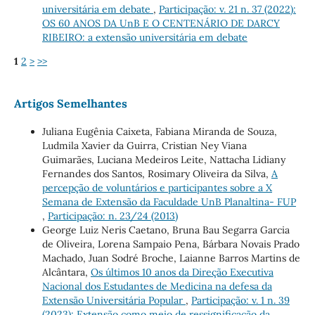
universitária em debate
,
Participação: v. 21 n. 37 (2022):
OS 60 ANOS DA UnB E O CENTENÁRIO DE DARCY
RIBEIRO: a extensão universitária em debate
1
2
>
>>
Artigos Semelhantes
Juliana Eugênia Caixeta, Fabiana Miranda de Souza,
Ludmila Xavier da Guirra, Cristian Ney Viana
Guimarães, Luciana Medeiros Leite, Nattacha Lidiany
Fernandes dos Santos, Rosimary Oliveira da Silva,
A
percepção de voluntários e participantes sobre a X
Semana de Extensão da Faculdade UnB Planaltina- FUP
,
Participação: n. 23/24 (2013)
George Luiz Neris Caetano, Bruna Bau Segarra Garcia
de Oliveira, Lorena Sampaio Pena, Bárbara Novais Prado
Machado, Juan Sodré Broche, Laianne Barros Martins de
Alcântara,
Os últimos 10 anos da Direção Executiva
Nacional dos Estudantes de Medicina na defesa da
Extensão Universitária Popular
,
Participação: v. 1 n. 39
(2023): Extensão como meio de ressignificação da