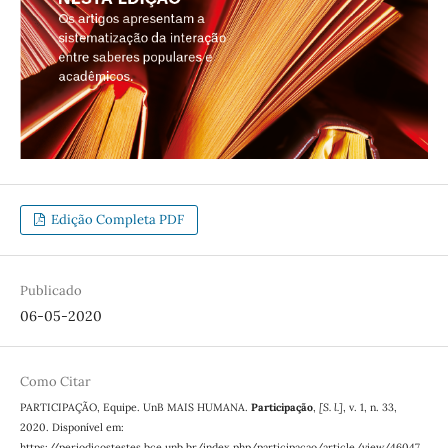
Edição Completa PDF
Publicado
06-05-2020
Como Citar
PARTICIPAÇÃO, Equipe. UnB MAIS HUMANA.
Participação
,
[S. l.]
, v. 1, n. 33,
2020. Disponível em:
https://periodicostestes.bce.unb.br/index.php/participacao/article/view/46047.