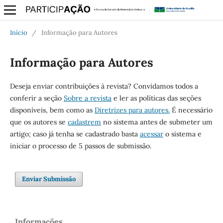
Início
/
Informação para Autores
Informação para Autores
Deseja enviar contribuições à revista? Convidamos todos a
conferir a seção
Sobre a revista
e ler as políticas das seções
disponíveis, bem como as
Diretrizes para autores.
É necessário
que os autores se
cadastrem
no sistema antes de submeter um
artigo; caso já tenha se cadastrado basta
acessar
o sistema e
iniciar o processo de 5 passos de submissão.
Enviar Submissão
Informações