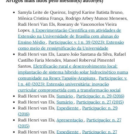
Artigos mais lidos pelo mesmo(s) autor(es)
Samyla Leite de Queiroz, Ingryd Karine Batista Bruno,
Mônica Cristina França, Rodrigo Arbey Munoz Meneses,
Rudi Henri Van Els, Roseany de Vasconcelos Vieira
Lopes,
A Experimentação Científica em atividades de
Extensão na Universidade de Brasília com alunas do
Ensino Médio
,
Participação: v. 1 n. 39 (2023): Extensão
como meio de ressignificação da Universidade
Rudi Henri van Els, Lazaro João Santana da Silva, Rafael
Castilho Faria Mendes, Manoel Roberval Pimentel
Santos,
Eletrificação rural e desenvolvimento local:
implantação de sistema híbrido solar hidrocinético numa
comunidade na Resex Tapajós-Arapiuns
,
Participação: v.
1 n. 40 (2023): Extensão universitária: inovação
curricular comprometida com a transformação social
Rudi Henri van Els,
Sumário
,
Participação: n. 29 (2016)
Rudi Henri van Els,
Sumário
,
Participação: n. 27 (2015)
Rudi Henri van Els,
Expediente
,
Participação: n. 29
(2016)
Rudi Henri van Els,
Apresentação
,
Participação: n. 27
(2015)
Rudi Henri van Els,
Expediente
,
Participação: n. 27