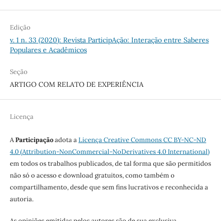
Edição
v. 1 n. 33 (2020): Revista ParticipAção: Interação entre Saberes
Populares e Acadêmicos
Seção
ARTIGO COM RELATO DE EXPERIÊNCIA
Licença
A
Participação
adota a
Licença
Creative Commons CC BY-NC-ND
4.0 (Attribution-NonCommercial-NoDerivatives 4.0 International)
em todos os trabalhos publicados, de tal forma que são permitidos
não só o acesso e download gratuitos, como também o
compartilhamento, desde que sem fins lucrativos e reconhecida a
autoria.
As opiniões emitidas pelos autores são de sua exclusiva