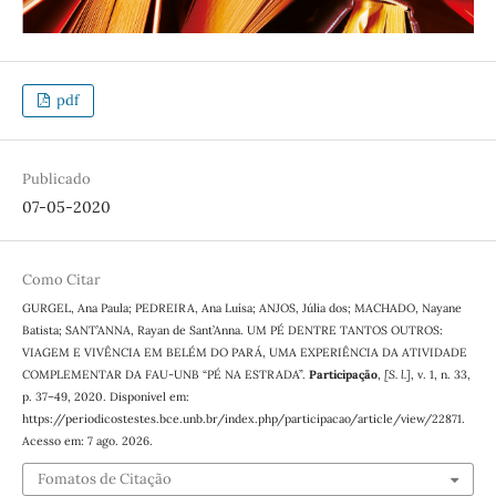
pdf
Publicado
07-05-2020
Como Citar
GURGEL, Ana Paula; PEDREIRA, Ana Luísa; ANJOS, Júlia dos; MACHADO, Nayane
Batista; SANT’ANNA, Rayan de Sant’Anna. UM PÉ DENTRE TANTOS OUTROS:
VIAGEM E VIVÊNCIA EM BELÉM DO PARÁ, UMA EXPERIÊNCIA DA ATIVIDADE
COMPLEMENTAR DA FAU-UNB “PÉ NA ESTRADA”.
Participação
,
[S. l.]
, v. 1, n. 33,
p. 37–49, 2020. Disponível em:
https://periodicostestes.bce.unb.br/index.php/participacao/article/view/22871.
Acesso em: 7 ago. 2026.
Fomatos de Citação