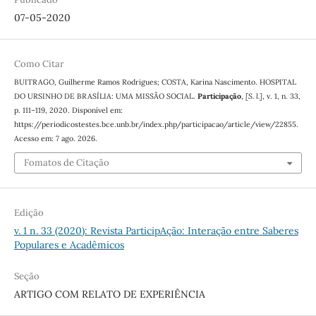
07-05-2020
Como Citar
BUITRAGO, Guilherme Ramos Rodrigues; COSTA, Karina Nascimento. HOSPITAL
DO URSINHO DE BRASÍLIA: UMA MISSÃO SOCIAL.
Participação
,
[S. l.]
, v. 1, n. 33,
p. 111–119, 2020. Disponível em:
https://periodicostestes.bce.unb.br/index.php/participacao/article/view/22855.
Acesso em: 7 ago. 2026.
Fomatos de Citação
Edição
v. 1 n. 33 (2020): Revista ParticipAção: Interação entre Saberes
Populares e Acadêmicos
Seção
ARTIGO COM RELATO DE EXPERIÊNCIA