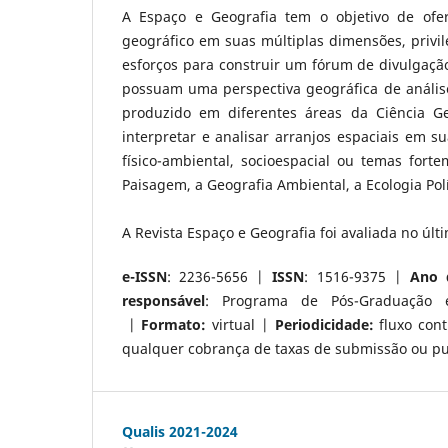
A Espaço e Geografia tem o objetivo de ofe
geográfico em suas múltiplas dimensões, privil
esforços para construir um fórum de divulgaçã
possuam uma perspectiva geográfica de análise
produzido em diferentes áreas da Ciência G
interpretar e analisar arranjos espaciais em s
físico-ambiental, socioespacial ou temas for
Paisagem, a Geografia Ambiental, a Ecologia Polí
A Revista Espaço e Geografia foi avaliada no últ
e-ISSN
: 2236-5656 |
ISSN
: 1516-9375 |
Ano 
responsável
: Programa de Pós-Graduação
|
Formato:
virtual |
Periodicidade:
fluxo con
qualquer cobrança de taxas de submissão ou pu
Qualis 2021-2024