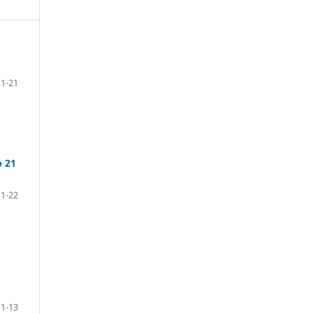
1-21
o 21
1-22
1-13