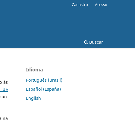
Cadastro
Acesso
Buscar
Idioma
Português (Brasil)
o às
Español (España)
o de
nuo,
English
a na