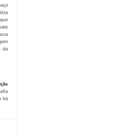
paço
liza
 que
bate
usca
igem
s da
ição
afia
 há