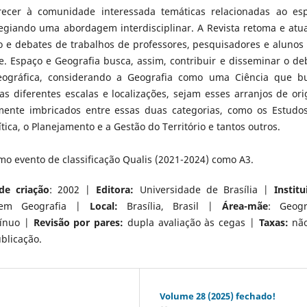
recer à comunidade interessada temáticas relacionadas ao es
egiando uma abordagem interdisciplinar. A Revista retoma e atua
o e debates de trabalhos de professores, pesquisadores e alunos
. Espaço e Geografia busca, assim, contribuir e disseminar o de
eográfica, considerando a Geografia como uma Ciência que b
uas diferentes escalas e localizações, sejam esses arranjos de or
temente imbricados entre essas duas categorias, como os Estudo
tica, o Planejamento e a Gestão do Território e tantos outros.
imo evento de classificação Qualis (2021-2024) como A3.
de criação
: 2002 |
Editora:
Universidade de Brasília |
Institu
 em Geografia |
Local:
Brasília, Brasil |
Área-mãe
: Geogr
tínuo |
Revisão por pares:
dupla avaliação às cegas |
Taxas:
não
blicação.
Volume 28 (2025) fechado!